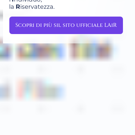
la
R
iservatezza.
Scopri di più sil sito ufficiale LAiR