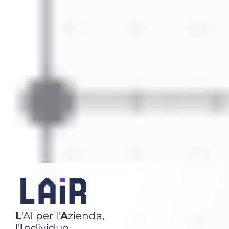
L
'AI per l'
A
zienda,
l'
I
ndividuo,