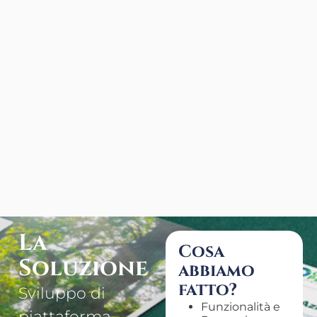
La
Cosa
Soluzione
abbiamo
fatto?
Sviluppo di
Funzionalità e
piattaforma