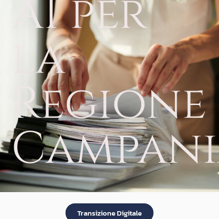
AI per
la
Regione
Campani
Transizione Digitale