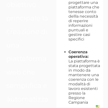
progettare una
obiettivo
piattaforma che
tenesse conto
dellla necessità
principale la
di reperire
informazioni
creazione di
puntuali e
gestire casi
specifici
una
Coerenza
operativa:
piattaforma
La piattaforma è
stata progettata
in modo da
web che
mantenere una
coerenza con le
semplifica e
modalità di
lavoro esistenti
presso la
automatizza
Regione
Campania