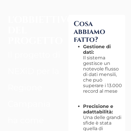
L'OBBIETTIVO
Cosa
DEL
abbiamo
PROGETTO
fatto?
Gestione di
dati:
Il progetto di
Il sistema
gestisce un
notevole flusso
NEXiD per la
di dati mensili,
che può
Regione
superare i 13.000
record al mese
Campania
Precisione e
adattabilità:
Una delle grandi
ha come
sfide è stata
quella di