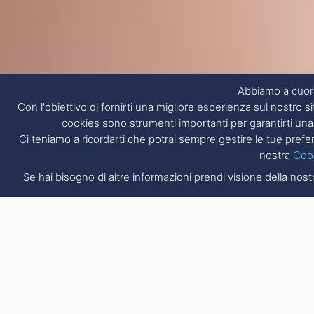
Abbiamo a cuore
Con l'obiettivo di fornirti una migliore esperienza sul nostro si
cookies sono strumenti importanti per garantirti una 
Ci teniamo a ricordarti che potrai sempre gestire le tue pre
nostra
Cook
Se hai bisogno di altre informazioni prendi visione della nos