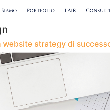
 Siamo
Portfolio
LAiR
Consult
gn
na website strategy di success