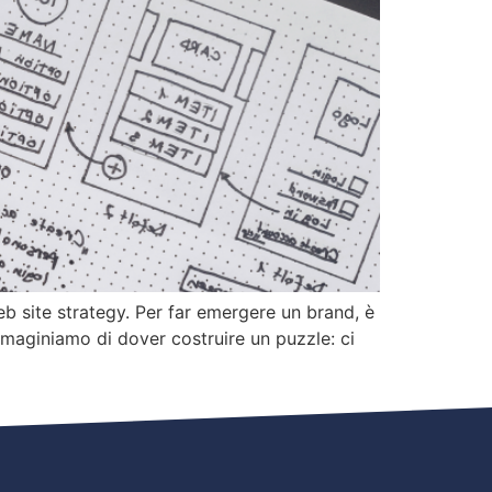
b site strategy. Per far emergere un brand, è
Immaginiamo di dover costruire un puzzle: ci